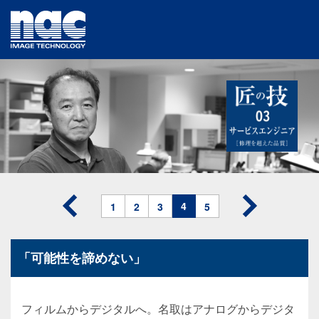
4
1
2
3
5
「可能性を諦めない」
フィルムからデジタルへ。名取はアナログからデジタ