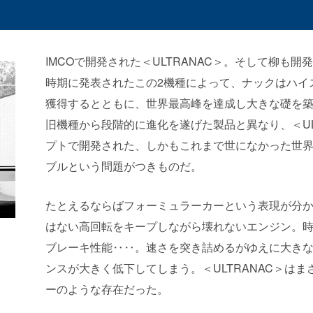
IMCO
で開発された＜
ULTRANAC
＞。そして柳も開
時期に発表されたこの2機種によって、ナックはハイ
獲得するとともに、世界最高峰を達成し大きな礎を
旧機種から段階的に進化を遂げた製品と異なり、＜
U
プトで開発された、しかもこれまで世になかった世
ブルという問題がつきものだ。
たとえるならばフォーミュラーカーという表現が分
はない高回転をキープしながら壊れないエンジン。
ブレーキ性能‥‥。速さを突き詰めるがゆえに大き
ンスが大きく低下してしまう。＜
ULTRANAC
＞はま
ーのような存在だった。