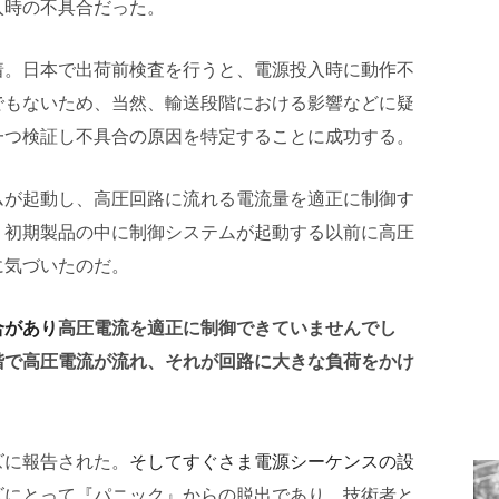
入時の不具合だった。
着。日本で出荷前検査を行うと、電源投入時に動作不
でもないため、当然、輸送段階における影響などに疑
一つ検証し不具合の原因を特定することに成功する。
ムが起動し、高圧回路に流れる電流量を適正に制御す
、初期製品の中に制御システムが起動する以前に高圧
に気づいたのだ。
合があり
高圧電流を適正に制御できていませんでし
階で高圧電流が流れ、それが回路に大きな負荷をかけ
ズに報告された。
そしてすぐさま電源シーケンスの設
ズにとって『パニック』からの脱出であり、技術者と