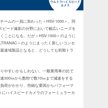
発チームの一員に加わった＜
HSV-1000
＞。同
スピード撮影の分野において幅広いニーズを
築くことになる。だが＜
HSV-1000
＞のように
LTRANAC
＞のようにまったく新しいコンセ
界最速域製品となると、どうしても初期トラ
かりやすいかもしれない。一般乗用車の比で
時速
300
㎞から数秒で数
10
㎞まで減速をする
な負荷がかかり、些細な要因からパフォーマ
さにハイスピードカメラのフォーミュラーカ