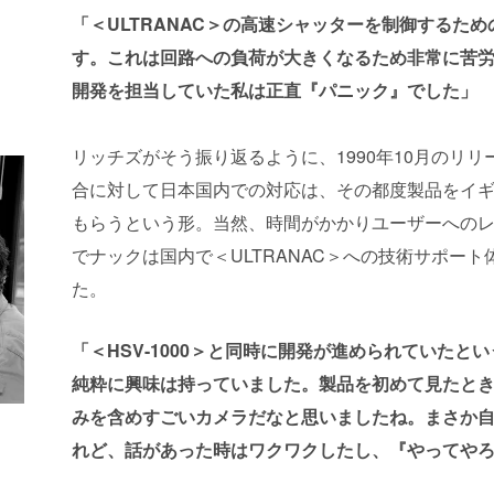
「＜ULTRANAC＞の高速シャッターを制御するた
す。これは回路への負荷が大きくなるため非常に苦
開発を担当していた私は正直『パニック』でした」
リッチズがそう振り返るように、
1990
年
10
月のリリ
合に対して日本国内での対応は、その都度製品をイ
もらうという形。当然、時間がかかりユーザーへの
でナックは国内で＜
ULTRANAC
＞への技術サポート
た。
「＜HSV-1000＞と同時に開発が進められていたとい
純粋に興味は持っていました。製品を初めて見たと
みを含めすごいカメラだなと思いましたね。まさか
れど、話があった時はワクワクしたし、『やってや