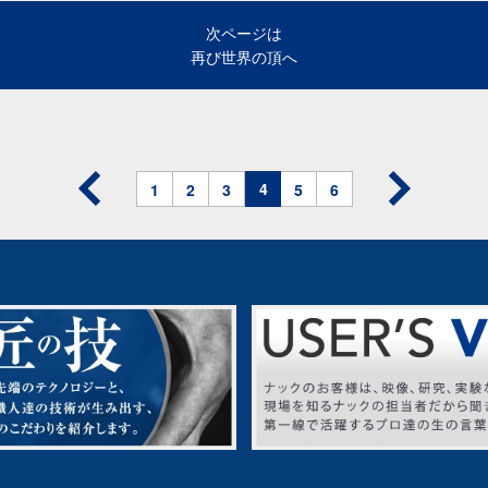
次ページは
再び世界の頂へ
4
1
2
3
5
6