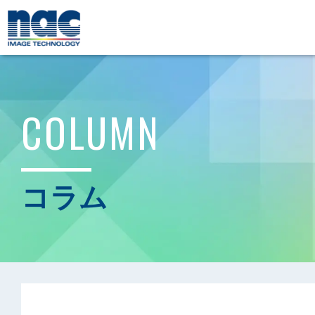
COLUMN
コラム
[!% if (image.url!="") { %]
[!% }
[%category%]