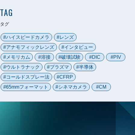
TAG
タグ
ハイスピードカメラ
レンズ
アナモフィックレンズ
インタビュー
メモリカム
溶接
破壊試験
DIC
PIV
ウルトラナック
プラズマ
半導体
コールドスプレー法
CFRP
65mmフォーマット
シネマカメラ
CM