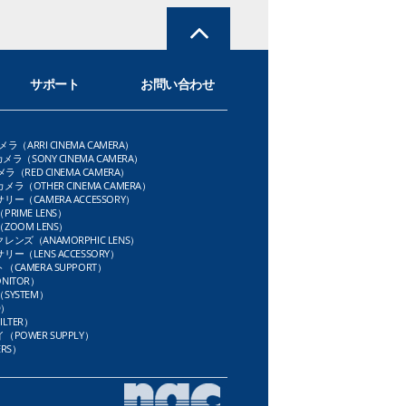
サポート
お問い合わせ
メラ（ARRI CINEMA CAMERA）
メラ（SONY CINEMA CAMERA）
ラ（RED CINEMA CAMERA）
ラ（OTHER CINEMA CAMERA）
ー（CAMERA ACCESSORY）
RIME LENS）
OOM LENS）
ンズ（ANAMORPHIC LENS）
ー（LENS ACCESSORY）
CAMERA SUPPORT）
NITOR）
SYSTEM）
D）
LTER）
POWER SUPPLY）
RS）