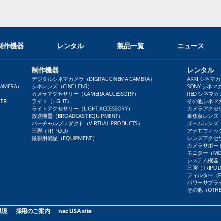
制作機器
レンタル
製品一覧
ニュース
制作機器
レンタル
デジタルシネマカメラ（DIGITAL CINEMA CAMERA）
ARRI シネマカ
AMERA）
シネレンズ（CINE LENS）
SONY シネマカ
カメラアクセサリー（CAMERA ACCESSORY）
RED シネマカメ
ER
ライト（LIGHT）
その他シネマカメ
ライトアクセサリー（LIGHT ACCESSORY）
カメラアクセサリ
放送機器（BROADCAST EQUIPMENT）
単焦点レンズ（P
バーチャルプロダクト（VIRTUAL PRODUCTS）
ズームレンズ（Z
三脚（TRIPOD）
アナモフィックレ
撮影用備品（EQUIPMENT）
レンズアクセサリ
カメラサポート（
モニター（MO
システム機器（
三脚（TRIPO
フィルター（FI
パワーサプライ（
その他（OTHE
環境
採用のご案内
nac USA site