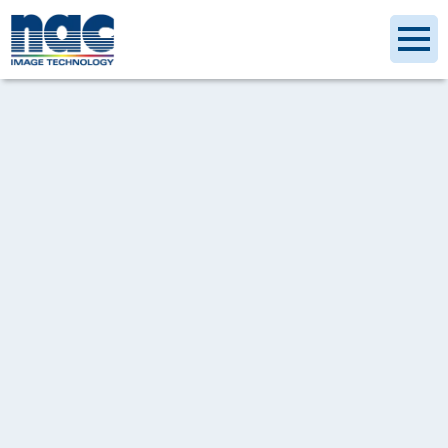
ハイスピードカメラ
[%article_list_start%]
[!% if (image.url!="") { %]
[!% }
%]
[%category%]
[%article_date_notime_dot%]
[%title%]
[%tags%]