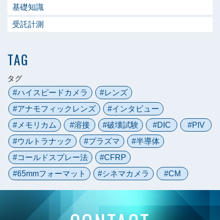
基礎知識
受託計測
TAG
タグ
ハイスピードカメラ
レンズ
アナモフィックレンズ
インタビュー
メモリカム
溶接
破壊試験
DIC
PIV
ウルトラナック
プラズマ
半導体
コールドスプレー法
CFRP
65mmフォーマット
シネマカメラ
CM