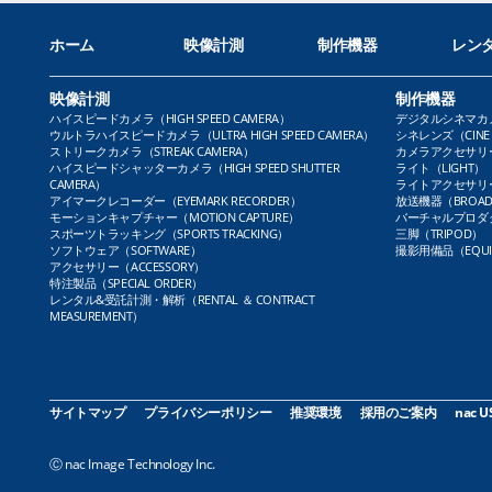
ホーム
映像計測
制作機器
レン
映像計測
制作機器
ハイスピードカメラ（HIGH SPEED CAMERA）
デジタルシネマカメラ（
ウルトラハイスピードカメラ（ULTRA HIGH SPEED CAMERA）
シネレンズ（CINE 
ストリークカメラ（STREAK CAMERA）
カメラアクセサリー（
ハイスピードシャッターカメラ（HIGH SPEED SHUTTER
ライト（LIGHT）
CAMERA）
ライトアクセサリー（L
アイマークレコーダー（EYEMARK RECORDER）
放送機器（BROADC
モーションキャプチャー（MOTION CAPTURE）
バーチャルプロダクト
スポーツトラッキング（SPORTS TRACKING）
三脚（TRIPOD）
ソフトウェア（SOFTWARE）
撮影用備品（EQUI
アクセサリー（ACCESSORY）
特注製品（SPECIAL ORDER）
レンタル&受託計測・解析（RENTAL ＆ CONTRACT
MEASUREMENT）
サイトマップ
プライバシーポリシー
推奨環境
採用のご案内
nac U
Ⓒ nac Image Technology Inc.