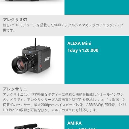
アレクサ SXT
新しいSXRモジュールを搭載したARRIデジタルシネマカメラのフラッグシップ
機です。
ALEXA Mini
1day ¥120,000
アレクサミニ
アレクサミニは小型で軽量なボディーに多彩な機能を搭載したオールインワン
のカメラです。アレクサシリーズの高画質と堅牢性を継承しつつ、4：3/16：9
切替式のセンサー、最大200fpsのハイスピード映像、ARRIRAW内部収録、4K U
HD ProRes収録が可能なほか、マルチカメラにも対応します。
AMIRA