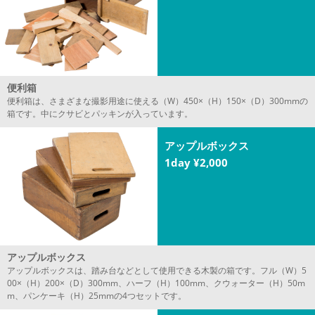
便利箱
便利箱は、さまざまな撮影用途に使える（W）450×（H）150×（D）300mmの
箱です。中にクサビとパッキンが入っています。
アップルボックス
1day ¥2,000
アップルボックス
アップルボックスは、踏み台などとして使用できる木製の箱です。フル（W）5
00×（H）200×（D）300mm、ハーフ（H）100mm、クウォーター（H）50m
m、パンケーキ（H）25mmの4つセットです。