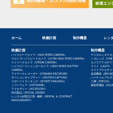
ホーム
映像計測
制作機器
レン
映像計測
制作機器
ハイスピードカメラ（HIGH SPEED CAMERA）
デジタルシネマカメラ（
ウルトラハイスピードカメラ（ULTRA HIGH SPEED CAMERA）
シネレンズ（CINE 
ストリークカメラ（STREAK CAMERA）
カメラアクセサリー（
ハイスピードシャッターカメラ（HIGH SPEED SHUTTER
ライト（LIGHT）
CAMERA）
ライトアクセサリー（L
アイマークレコーダー（EYEMARK RECORDER）
放送機器（BROADC
モーションキャプチャー（MOTION CAPTURE）
バーチャルプロダクト
スポーツトラッキング（SPORTS TRACKING）
三脚（TRIPOD）
ソフトウェア（SOFTWARE）
撮影用備品（EQUI
アクセサリー（ACCESSORY）
特注製品（SPECIAL ORDER）
レンタル&受託計測・解析（RENTAL ＆ CONTRACT
MEASUREMENT）