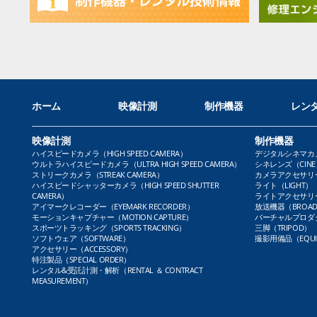
ホーム
映像計測
制作機器
レン
映像計測
制作機器
ハイスピードカメラ（HIGH SPEED CAMERA）
デジタルシネマカメラ（
ウルトラハイスピードカメラ（ULTRA HIGH SPEED CAMERA）
シネレンズ（CINE 
ストリークカメラ（STREAK CAMERA）
カメラアクセサリー（
ハイスピードシャッターカメラ（HIGH SPEED SHUTTER
ライト（LIGHT）
CAMERA）
ライトアクセサリー（L
アイマークレコーダー（EYEMARK RECORDER）
放送機器（BROADC
モーションキャプチャー（MOTION CAPTURE）
バーチャルプロダクト
スポーツトラッキング（SPORTS TRACKING）
三脚（TRIPOD）
ソフトウェア（SOFTWARE）
撮影用備品（EQUI
アクセサリー（ACCESSORY）
特注製品（SPECIAL ORDER）
レンタル&受託計測・解析（RENTAL ＆ CONTRACT
MEASUREMENT）