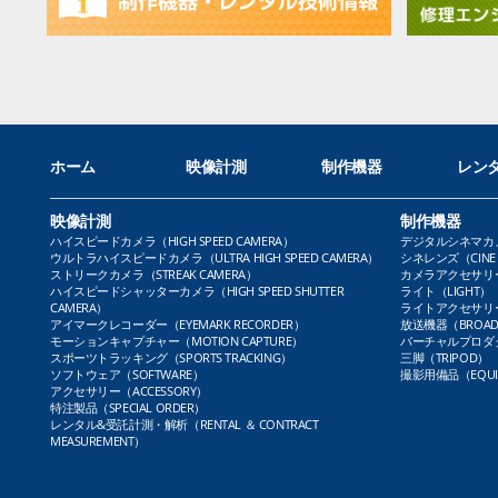
ホーム
映像計測
制作機器
レン
映像計測
制作機器
ハイスピードカメラ（HIGH SPEED CAMERA）
デジタルシネマカメラ（
ウルトラハイスピードカメラ（ULTRA HIGH SPEED CAMERA）
シネレンズ（CINE 
ストリークカメラ（STREAK CAMERA）
カメラアクセサリー（
ハイスピードシャッターカメラ（HIGH SPEED SHUTTER
ライト（LIGHT）
CAMERA）
ライトアクセサリー（L
アイマークレコーダー（EYEMARK RECORDER）
放送機器（BROADC
モーションキャプチャー（MOTION CAPTURE）
バーチャルプロダクト
スポーツトラッキング（SPORTS TRACKING）
三脚（TRIPOD）
ソフトウェア（SOFTWARE）
撮影用備品（EQUI
アクセサリー（ACCESSORY）
特注製品（SPECIAL ORDER）
レンタル&受託計測・解析（RENTAL ＆ CONTRACT
MEASUREMENT）