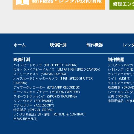
ホーム
映像計測
制作機器
レン
映像計測
制作機器
ハイスピードカメラ（HIGH SPEED CAMERA）
デジタルシネマカメラ（
ウルトラハイスピードカメラ（ULTRA HIGH SPEED CAMERA）
シネレンズ（CINE 
ストリークカメラ（STREAK CAMERA）
カメラアクセサリー（
ハイスピードシャッターカメラ（HIGH SPEED SHUTTER
ライト（LIGHT）
CAMERA）
ライトアクセサリー（L
アイマークレコーダー（EYEMARK RECORDER）
放送機器（BROADC
モーションキャプチャー（MOTION CAPTURE）
バーチャルプロダクト
スポーツトラッキング（SPORTS TRACKING）
三脚（TRIPOD）
ソフトウェア（SOFTWARE）
撮影用備品（EQUI
アクセサリー（ACCESSORY）
特注製品（SPECIAL ORDER）
レンタル&受託計測・解析（RENTAL ＆ CONTRACT
MEASUREMENT）