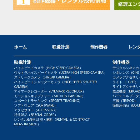
ホーム
映像計測
制作機器
レン
映像計測
制作機器
ハイスピードカメラ（HIGH SPEED CAMERA）
デジタルシネマカメラ（
ウルトラハイスピードカメラ（ULTRA HIGH SPEED CAMERA）
シネレンズ（CINE 
ストリークカメラ（STREAK CAMERA）
カメラアクセサリー（
ハイスピードシャッターカメラ（HIGH SPEED SHUTTER
ライト（LIGHT）
CAMERA）
ライトアクセサリー（L
アイマークレコーダー（EYEMARK RECORDER）
放送機器（BROADC
モーションキャプチャー（MOTION CAPTURE）
バーチャルプロダクト
スポーツトラッキング（SPORTS TRACKING）
三脚（TRIPOD）
ソフトウェア（SOFTWARE）
撮影用備品（EQUI
アクセサリー（ACCESSORY）
特注製品（SPECIAL ORDER）
レンタル&受託計測・解析（RENTAL ＆ CONTRACT
MEASUREMENT）