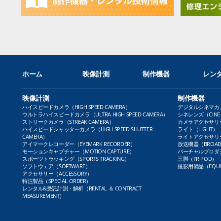
ホーム
映像計測
制作機器
レン
映像計測
制作機器
ハイスピードカメラ（HIGH SPEED CAMERA）
デジタルシネマカメラ（
ウルトラハイスピードカメラ（ULTRA HIGH SPEED CAMERA）
シネレンズ（CINE 
ストリークカメラ（STREAK CAMERA）
カメラアクセサリー（
ハイスピードシャッターカメラ（HIGH SPEED SHUTTER
ライト（LIGHT）
CAMERA）
ライトアクセサリー（L
アイマークレコーダー（EYEMARK RECORDER）
放送機器（BROADC
モーションキャプチャー（MOTION CAPTURE）
バーチャルプロダクト
スポーツトラッキング（SPORTS TRACKING）
三脚（TRIPOD）
ソフトウェア（SOFTWARE）
撮影用備品（EQUI
アクセサリー（ACCESSORY）
特注製品（SPECIAL ORDER）
レンタル&受託計測・解析（RENTAL ＆ CONTRACT
MEASUREMENT）