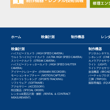
ホーム
映像計測
制作機器
レン
映像計測
制作機器
ハイスピードカメラ（HIGH SPEED CAMERA）
デジタルシネマカメラ（
ウルトラハイスピードカメラ（ULTRA HIGH SPEED CAMERA）
シネレンズ（CINE 
ストリークカメラ（STREAK CAMERA）
カメラアクセサリー（
ハイスピードシャッターカメラ（HIGH SPEED SHUTTER
ライト（LIGHT）
CAMERA）
ライトアクセサリー（L
アイマークレコーダー（EYEMARK RECORDER）
放送機器（BROADC
モーションキャプチャー（MOTION CAPTURE）
バーチャルプロダクト
スポーツトラッキング（SPORTS TRACKING）
三脚（TRIPOD）
ソフトウェア（SOFTWARE）
撮影用備品（EQUI
アクセサリー（ACCESSORY）
特注製品（SPECIAL ORDER）
レンタル&受託計測・解析（RENTAL ＆ CONTRACT
MEASUREMENT）