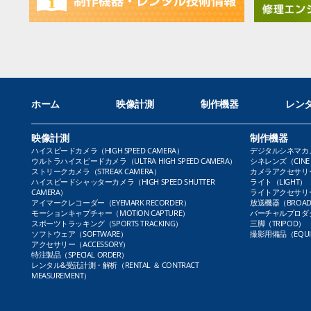
ホーム
映像計測
制作機器
レン
映像計測
制作機器
ハイスピードカメラ（HIGH SPEED CAMERA）
デジタルシネマカメラ（
ウルトラハイスピードカメラ（ULTRA HIGH SPEED CAMERA）
シネレンズ（CINE 
ストリークカメラ（STREAK CAMERA）
カメラアクセサリー（
ハイスピードシャッターカメラ（HIGH SPEED SHUTTER
ライト（LIGHT）
CAMERA）
ライトアクセサリー（L
アイマークレコーダー（EYEMARK RECORDER）
放送機器（BROADC
モーションキャプチャー（MOTION CAPTURE）
バーチャルプロダクト
スポーツトラッキング（SPORTS TRACKING）
三脚（TRIPOD）
ソフトウェア（SOFTWARE）
撮影用備品（EQUI
アクセサリー（ACCESSORY）
特注製品（SPECIAL ORDER）
レンタル&受託計測・解析（RENTAL ＆ CONTRACT
MEASUREMENT）