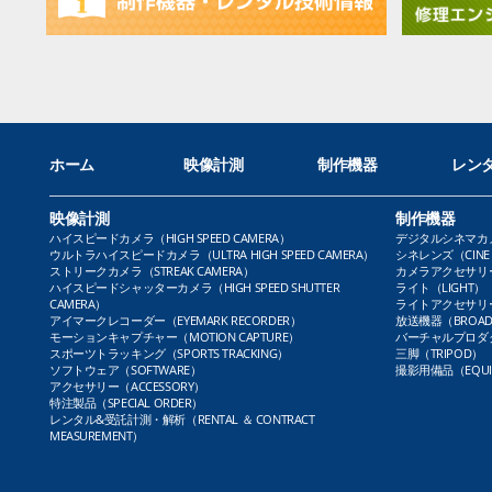
ホーム
映像計測
制作機器
レン
映像計測
制作機器
ハイスピードカメラ（HIGH SPEED CAMERA）
デジタルシネマカメラ（
ウルトラハイスピードカメラ（ULTRA HIGH SPEED CAMERA）
シネレンズ（CINE 
ストリークカメラ（STREAK CAMERA）
カメラアクセサリー（
ハイスピードシャッターカメラ（HIGH SPEED SHUTTER
ライト（LIGHT）
CAMERA）
ライトアクセサリー（L
アイマークレコーダー（EYEMARK RECORDER）
放送機器（BROADC
モーションキャプチャー（MOTION CAPTURE）
バーチャルプロダクト
スポーツトラッキング（SPORTS TRACKING）
三脚（TRIPOD）
ソフトウェア（SOFTWARE）
撮影用備品（EQUI
アクセサリー（ACCESSORY）
特注製品（SPECIAL ORDER）
レンタル&受託計測・解析（RENTAL ＆ CONTRACT
MEASUREMENT）