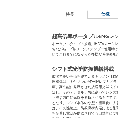
仕様
特長
超高倍率ポータブルENGレ
ポータブルタイプの放送用HDTVズーム
ちながら、2倍のエクステンダー使用時で
いてこれまでになかった多様な映像表現
シフト式光学防振機構搭載
市場で高い評価を得ているキヤノン独自
振機構は、キヤノンのAF一眼レフカメラ
度、高性能に発展させた放送用光学式イ
知し、そのデジタル信号に従ってレンズ
ち消す方向に光線を屈折させるものです
となり、レンズ本体の小型・軽量化に大きく
は、その性格上、防振機構内蔵による消
を装着し電源が供給されても自動的に防