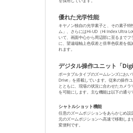
を採用しています。
優れた光学性能
キヤノン独自の光学素子と、その素子特
ム」、さらにはHi-UD（Hi Index Ult
いて、画面中心から周辺部に至るまでフラットで高い
に、望遠端軸上色収差と倍率色収差を低減
れます。
デジタル操作ユニット「Digita
ポータブルタイプのズームレンズにおいて、
Drive」を搭載しています。従来の操
とともに、現場の状況に合わせたカメラ
を可能にします。主な機能は以下の通り
シャトルショット機能
任意のズームポジションをあらかじめ設
元のズームポジションへ高速で移動しま
変便利です。