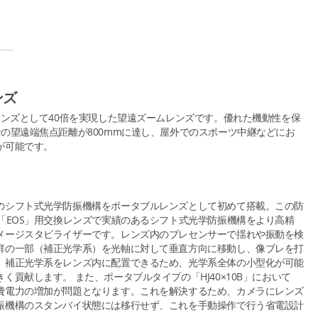
ンズ
レンズとして40倍を実現した望遠ズームレンズです。優れた機動性を保
の望遠端焦点距離が800mmに達し、屋外でのスポーツ中継などにお
が可能です。
のシフト式光学防振機構をポータブルレンズとして初めて搭載。この防
「EOS」用交換レンズで実績のあるシフト式光学防振機構をより高精
メージスタビライザーです。レンズ内のブレセンサーで揺れや振動を検
群の一部（補正光学系）を光軸に対して垂直方向に移動し、像ブレを打
。補正光学系をレンズ内に配置できるため、光学系全体の小型化が可能
貢献します。 また、ポータブルタイプの「HJ40×10B」において
費電力の増加が問題となります。これを解決するため、カメラにレンズ
振機構のスタンバイ状態には移行せず、これを手動操作で行う省電設計