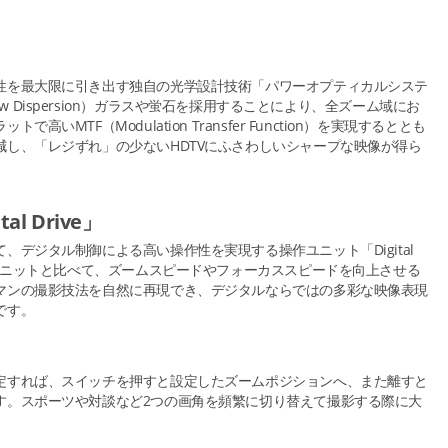
性を最大限に引き出す独自の光学設計技術「パワーオプティカルシステ
ra Low Dispersion）ガラスや蛍石を採用することにより、全ズーム域にお
MTF（Modulation Transfer Function）を実現するととも
し、「レジずれ」の少ないHDTVにふさわしいシャープな映像が得ら
l Drive」
デジタル制御による高い操作性を実現する操作ユニット「Digital
作ユニットと比べて、ズームスピードやフォーカススピードを向上させる
マンの撮影技法を自然に再現でき、デジタルならではの多彩な映像表現
です。
定すれば、スイッチを押すと設定したズームポジションへ、また離すと
す。スポーツや対談など2つの画角を頻繁に切り替えて撮影する際に大