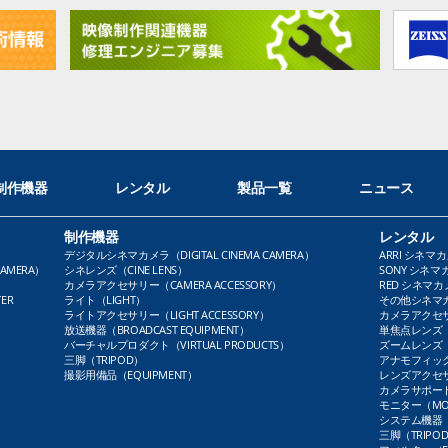
制作機器
レンタル
製品一覧
ニュース
制作機器
レンタル
デジタルシネマカメラ（DIGITAL CINEMA CAMERA）
ARRI シネマカ
AMERA）
シネレンズ（CINE LENS）
SONY シネマカ
カメラアクセサリー（CAMERA ACCESSORY）
RED シネマカメ
ER
ライト（LIGHT）
その他シネマカメ
ライトアクセサリー（LIGHT ACCESSORY）
カメラアクセサリ
放送機器（BROADCAST EQUIPMENT）
単焦点レンズ（P
バーチャルプロダクト（VIRTUAL PRODUCTS）
ズームレンズ（Z
三脚（TRIPOD）
アナモフィックレ
撮影用備品（EQUIPMENT）
レンズアクセサリ
カメラサポート（
モニター（MO
システム機器（
三脚（TRIPO