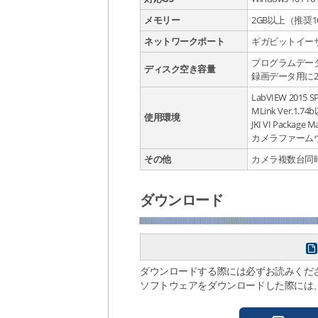
メモリー
2GB以上（推奨1
ネットワークポート
ギガビットイーサネ
プログラムデー
ディスク空き容量
録画データ用に2
LabVIEW 2015
MLink Ver.1.
使用環境
JKI VI Package
カメラファームウェ
その他
カメラ複数台同時
ダウンロード
ダウンロードする際には必ずお読みくだ
ソフトウェアをダウンロードした際には