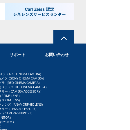
サポート
お問い合わせ
メラ（ARRI CINEMA CAMERA）
メラ（SONY CINEMA CAMERA）
ラ（RED CINEMA CAMERA）
ラ（OTHER CINEMA CAMERA）
ー（CAMERA ACCESSORY）
RIME LENS）
OOM LENS）
ンズ（ANAMORPHIC LENS）
ー（LENS ACCESSORY）
CAMERA SUPPORT）
NITOR）
SYSTEM）
D）