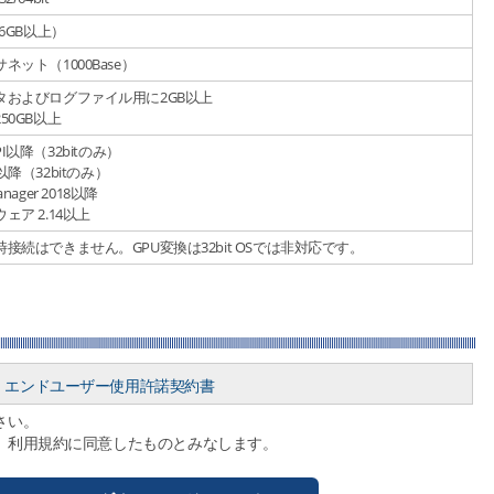
6GB以上）
ット（1000Base）
タおよびログファイル用に2GB以上
50GB以上
 SPI以降（32bitのみ）
74b以降（32bitのみ）
 Manager 2018以降
ア 2.14以上
接続はできません。GPU変換は32bit OSでは非対応です。
エンドユーザー使⽤許諾契約書
さい。
、利用規約に同意したものとみなします。