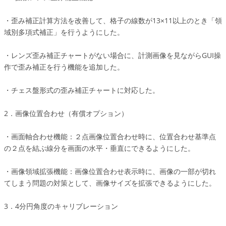
・歪み補正計算方法を改善して、格子の線数が13×11以上のとき「領
域別多項式補正」を行うようにした。
・レンズ歪み補正チャートがない場合に、計測画像を見ながらGUI操
作で歪み補正を行う機能を追加した。
・チェス盤形式の歪み補正チャートに対応した。
2．画像位置合わせ（有償オプション）
・画面軸合わせ機能：２点画像位置合わせ時に、位置合わせ基準点
の２点を結ぶ線分を画面の水平・垂直にできるようにした。
・画像領域拡張機能：画像位置合わせ表示時に、画像の一部が切れ
てしまう問題の対策として、画像サイズを拡張できるようにした。
3．4分円角度のキャリブレーション