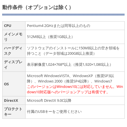
動作条件（オプションは除く）
CPU
Pentium4 2GHzまたは同等以上のもの
メインメモ
512MB以上（推奨1GB以上）
リ
ハードディ
ソフトウェアのインストールに150MB以上の空き領域を
スク
持つこと（データ領域は200GB以上推奨）
ディスプレ
表示解像度1,024×768
*
以上（推奨1,920×1,080以上）
イ
Microsoft WindowsVISTA、WindowsXP（推奨SP3以
降）、Windows 2000（推奨SP4以降）、Windows7
OS
このバージョンはWindows10には対応していません。Win
dows10対応版へのバージョンアップは有償です。
DirectX
Microsoft DirectX 9.0C以降
プロテクト
付属のUSBキーをご使用ください
キー