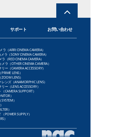
サポート
お問い合わせ
メラ（ARRI CINEMA CAMERA）
メラ（SONY CINEMA CAMERA）
ラ（RED CINEMA CAMERA）
ラ（OTHER CINEMA CAMERA）
ー（CAMERA ACCESSORY）
RIME LENS）
OOM LENS）
ンズ（ANAMORPHIC LENS）
ー（LENS ACCESSORY）
CAMERA SUPPORT）
NITOR）
SYSTEM）
D）
LTER）
POWER SUPPLY）
RS）