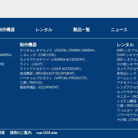
制作機器
レンタル
製品一覧
ニュース
制作機器
レンタル
デジタルシネマカメラ（DIGITAL CINEMA CAMERA）
ARRI シネマカ
AMERA）
シネレンズ（CINE LENS）
SONY シネマカ
カメラアクセサリー（CAMERA ACCESSORY）
RED シネマカメ
ER
ライト（LIGHT）
その他シネマカメ
ライトアクセサリー（LIGHT ACCESSORY）
カメラアクセサリ
放送機器（BROADCAST EQUIPMENT）
単焦点レンズ（P
バーチャルプロダクト（VIRTUAL PRODUCTS）
ズームレンズ（Z
三脚（TRIPOD）
アナモフィックレ
撮影用備品（EQUIPMENT）
レンズアクセサリ
カメラサポート（
モニター（MO
システム機器（
三脚（TRIPO
フィルター（FI
パワーサプライ（
その他（OTHE
環境
採用のご案内
nac USA site