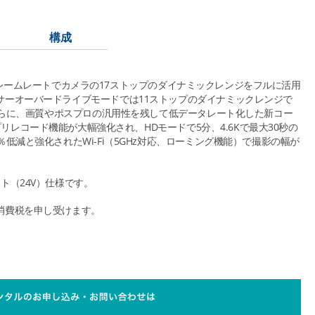
構成
psのフレームレートでカメラの17ストップのダイナミックレンジをフルに活用
サーオーバードライブモードでは11ストップのダイナミックレンジで
。さらに、画質やポスプロの汎用性を残して低データレート化した新コー
。プリレコード機能が大幅強化され、HDモードで5分、4.6Kで最大30秒の
低減と強化されたWi-Fi（5GHz対応、ローミング機能）で撮影の幅が
ト（24V）仕様です。
消費税を申し受けます。