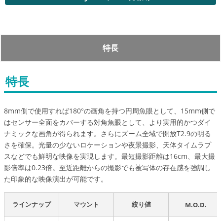
特長
特長
8mm側で使用すれば180°の画角を持つ円周魚眼として、15mm側で
はセンサー全面をカバーする対角魚眼として、より実用的かつダイ
ナミックな画角が得られます。さらにズーム全域で開放T2.9の明る
さを確保。光量の少ないロケーションや夜景撮影、天体タイムラプ
スなどでも鮮明な映像を実現します。最短撮影距離は16cm、最大撮
影倍率は0.23倍。至近距離からの撮影でも被写体の存在感を強調し
た印象的な映像演出が可能です。
ラインナップ
マウント
絞り値
M.O.D.