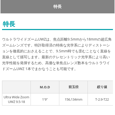
特長
特長
ウルトラワイドズームUWZは、焦点距離9.5mmから18mmの超広角
ズームレンズです。特許取得済の特殊な光学系によりディストーシ
ョンを徹底的におさえることで、9.5mm時でも歪むことなく直線を
直線として描写します。最新のテレセントリック光学系により高い
光学性能を発揮するため、高価な単焦点レンズ数本をウルトラワイ
ドズームUWZ 1本でまかなうことも可能です。
前玉径
絞り値
M.O.D
Ultra Wide Zoom
1'9"
156,134mm
T-2.9-T22
UWZ 9.5-18