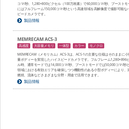
コマ/秒、1,280×800ピクセル（100万画素）で60,000コマ/秒、ブースト
にはフルフレーム150,000コマ/秒という高速領域を高解像度で撮影可能な
ピードカメラです。
製品情報
MEMRECAM ACS-3
高感度
大容量メモリ
一体型
カラー
モノクロ
MEMRECAM（メモリカム）ACS-3は、ACS-1の主要な仕様はそのままに
量ボディーを実現したハイスピードカメラです。フルフレーム1,280×896
ル時、通常モードでは14,000コマ/秒、ブーストモードでは50,000コマ/秒
領域における有効エリアを確保しつつ機動性のある小型ボディーにより、
燃焼、流体などさまざまな分野・用途で活用できます。
製品情報