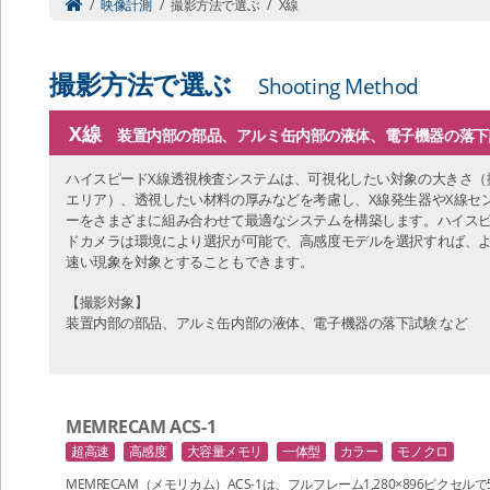
/
映像計測
/
撮影方法で選ぶ
/
X線
撮影方法で選ぶ
Shooting Method
X線
装置内部の部品、アルミ缶内部の液体、電子機器の落下
ハイスピードX線透視検査システムは、可視化したい対象の大きさ（
エリア）、透視したい材料の厚みなどを考慮し、X線発生器やX線セ
ーをさまざまに組み合わせて最適なシステムを構築します。ハイス
ドカメラは環境により選択が可能で、高感度モデルを選択すれば、
速い現象を対象とすることもできます。
【撮影対象】
装置内部の部品、アルミ缶内部の液体、電子機器の落下試験 など
MEMRECAM ACS-1
超高速
高感度
大容量メモリ
一体型
カラー
モノクロ
MEMRECAM（メモリカム）ACS-1は、フルフレーム1,280×896ピクセルで54