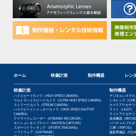
ホーム
映像計測
制作機器
レン
映像計測
制作機器
ハイスピードカメラ（HIGH SPEED CAMERA）
デジタルシネマカメラ（
ウルトラハイスピードカメラ（ULTRA HIGH SPEED CAMERA）
シネレンズ（CINE 
ストリークカメラ（STREAK CAMERA）
カメラアクセサリー（
ハイスピードシャッターカメラ（HIGH SPEED SHUTTER
ライト（LIGHT）
CAMERA）
ライトアクセサリー（L
アイマークレコーダー（EYEMARK RECORDER）
放送機器（BROADC
モーションキャプチャー（MOTION CAPTURE）
バーチャルプロダクト
スポーツトラッキング（SPORTS TRACKING）
三脚（TRIPOD）
ソフトウェア（SOFTWARE）
撮影用備品（EQUI