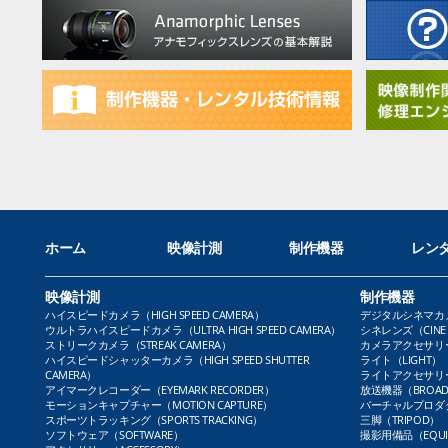
ホーム
映像計測
制作機器
レン
映像計測
制作機器
ハイスピードカメラ（HIGH SPEED CAMERA）
デジタルシネマカメラ（
ウルトラハイスピードカメラ（ULTRA HIGH SPEED CAMERA）
シネレンズ（CINE 
ストリークカメラ（STREAK CAMERA）
カメラアクセサリー（
ハイスピードシャッターカメラ（HIGH SPEED SHUTTER
ライト（LIGHT）
CAMERA）
ライトアクセサリー（L
アイマークレコーダー（EYEMARK RECORDER）
放送機器（BROADC
モーションキャプチャー（MOTION CAPTURE）
バーチャルプロダクト
スポーツトラッキング（SPORTS TRACKING）
三脚（TRIPOD）
ソフトウェア（SOFTWARE）
撮影用備品（EQUI