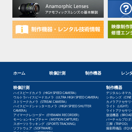
ホーム
映像計測
制作機器
レン
映像計測
制作機器
ハイスピードカメラ（HIGH SPEED CAMERA）
デジタルシネマカメラ（
ウルトラハイスピードカメラ（ULTRA HIGH SPEED CAMERA）
シネレンズ（CINE 
ストリークカメラ（STREAK CAMERA）
カメラアクセサリー（
ハイスピードシャッターカメラ（HIGH SPEED SHUTTER
ライト（LIGHT）
CAMERA）
ライトアクセサリー（L
アイマークレコーダー（EYEMARK RECORDER）
放送機器（BROADC
モーションキャプチャー（MOTION CAPTURE）
バーチャルプロダクト
スポーツトラッキング（SPORTS TRACKING）
三脚（TRIPOD）
ソフトウェア（SOFTWARE）
撮影用備品（EQUI