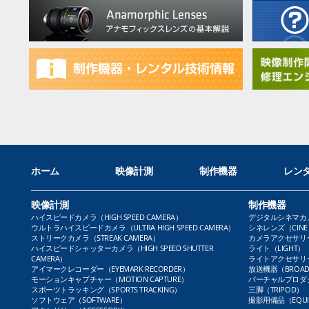
ホーム
映像計測
制作機器
レン
映像計測
制作機器
ハイスピードカメラ（HIGH SPEED CAMERA）
デジタルシネマカメラ（
ウルトラハイスピードカメラ（ULTRA HIGH SPEED CAMERA）
シネレンズ（CINE 
ストリークカメラ（STREAK CAMERA）
カメラアクセサリー（
ハイスピードシャッターカメラ（HIGH SPEED SHUTTER
ライト（LIGHT）
CAMERA）
ライトアクセサリー（L
アイマークレコーダー（EYEMARK RECORDER）
放送機器（BROADC
モーションキャプチャー（MOTION CAPTURE）
バーチャルプロダクト
スポーツトラッキング（SPORTS TRACKING）
三脚（TRIPOD）
ソフトウェア（SOFTWARE）
撮影用備品（EQUI