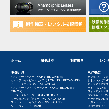
ホーム
映像計測
制作機器
レン
映像計測
制作機器
ハイスピードカメラ（HIGH SPEED CAMERA）
デジタルシネマカメラ（
ウルトラハイスピードカメラ（ULTRA HIGH SPEED CAMERA）
シネレンズ（CINE 
ストリークカメラ（STREAK CAMERA）
カメラアクセサリー（
ハイスピードシャッターカメラ（HIGH SPEED SHUTTER
ライト（LIGHT）
CAMERA）
ライトアクセサリー（L
アイマークレコーダー（EYEMARK RECORDER）
放送機器（BROADC
モーションキャプチャー（MOTION CAPTURE）
バーチャルプロダクト
スポーツトラッキング（SPORTS TRACKING）
三脚（TRIPOD）
ソフトウェア（SOFTWARE）
撮影用備品（EQUI