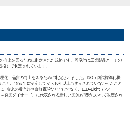
。
の向上を図るために制定された規格です。照度計は工業製品としての
業規格）で制定されています。
用の合理化、品質の向上を図るために制定されました。ISO（国試標準化機
こと、1993年に制定してから10年以上も改定されていなかったこと
は、従来の蛍光灯や白熱電球などだけでなく、LED=Light（光る）
イオード）＝発光ダイオード、に代表される新しい光源も視野にいれて改定され