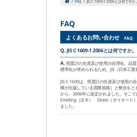
/
FAQ
/
JIS C 1609-1 2006とは何ですか
FAQ
よくあるお問い合わせ
FAQ
Q.
JIS C 1609-1 2006とは何ですか。
A.
照度計の生産及び使用の合理化、品質
標準化が求められるため、JIS（日本工
JIS C 1609は、照度計の生産及び使
構が出版している国際規格）と整合をとる
から、2006年に改定されました。そこで
Emitting（出す） Diode（ダ
ました。