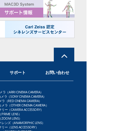
サポート
お問い合わせ
メラ（ARRI CINEMA CAMERA）
メラ（SONY CINEMA CAMERA）
ラ（RED CINEMA CAMERA）
ラ（OTHER CINEMA CAMERA）
ー（CAMERA ACCESSORY）
RIME LENS）
OOM LENS）
ンズ（ANAMORPHIC LENS）
ー（LENS ACCESSORY）