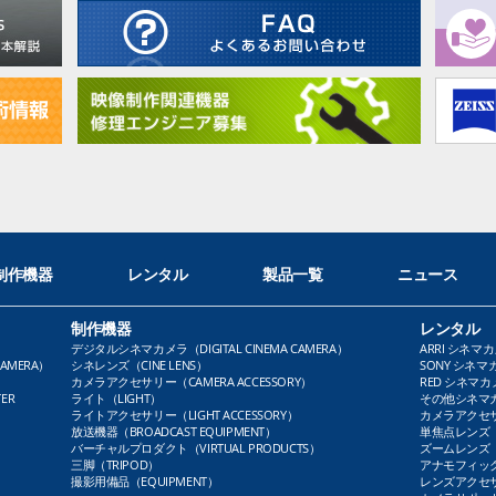
制作機器
レンタル
製品一覧
ニュース
制作機器
レンタル
デジタルシネマカメラ（DIGITAL CINEMA CAMERA）
ARRI シネマカ
AMERA）
シネレンズ（CINE LENS）
SONY シネマカ
カメラアクセサリー（CAMERA ACCESSORY）
RED シネマカメ
ER
ライト（LIGHT）
その他シネマカメ
ライトアクセサリー（LIGHT ACCESSORY）
カメラアクセサリ
放送機器（BROADCAST EQUIPMENT）
単焦点レンズ（P
バーチャルプロダクト（VIRTUAL PRODUCTS）
ズームレンズ（Z
三脚（TRIPOD）
アナモフィックレ
撮影用備品（EQUIPMENT）
レンズアクセサリ