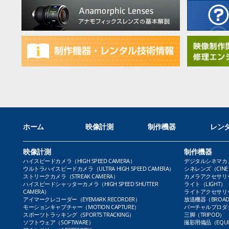
ホーム
映像計測
制作機器
レン
映像計測
制作機器
ハイスピードカメラ（HIGH SPEED CAMERA）
デジタルシネマカメラ（
ウルトラハイスピードカメラ（ULTRA HIGH SPEED CAMERA）
シネレンズ（CINE 
ストリークカメラ（STREAK CAMERA）
カメラアクセサリー（
ハイスピードシャッターカメラ（HIGH SPEED SHUTTER
ライト（LIGHT）
CAMERA）
ライトアクセサリー（L
アイマークレコーダー（EYEMARK RECORDER）
放送機器（BROADC
モーションキャプチャー（MOTION CAPTURE）
バーチャルプロダクト
スポーツトラッキング（SPORTS TRACKING）
三脚（TRIPOD）
ソフトウェア（SOFTWARE）
撮影用備品（EQUI