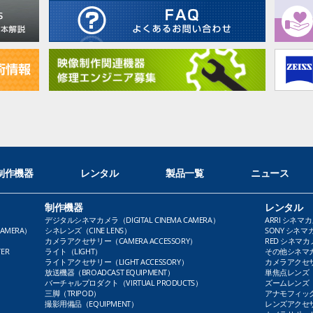
制作機器
レンタル
製品一覧
ニュース
制作機器
レンタル
デジタルシネマカメラ（DIGITAL CINEMA CAMERA）
ARRI シネマカ
AMERA）
シネレンズ（CINE LENS）
SONY シネマカ
カメラアクセサリー（CAMERA ACCESSORY）
RED シネマカメ
ER
ライト（LIGHT）
その他シネマカメ
ライトアクセサリー（LIGHT ACCESSORY）
カメラアクセサリ
放送機器（BROADCAST EQUIPMENT）
単焦点レンズ（P
バーチャルプロダクト（VIRTUAL PRODUCTS）
ズームレンズ（Z
三脚（TRIPOD）
アナモフィックレ
撮影用備品（EQUIPMENT）
レンズアクセサリ