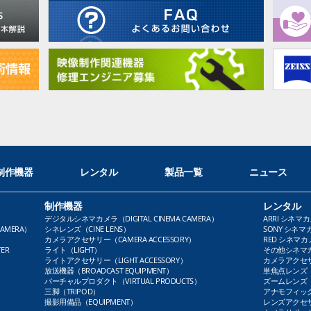
制作機器
レンタル
製品一覧
ニュース
制作機器
レンタル
デジタルシネマカメラ（DIGITAL CINEMA CAMERA）
ARRI シネマカ
AMERA）
シネレンズ（CINE LENS）
SONY シネマカ
カメラアクセサリー（CAMERA ACCESSORY）
RED シネマカメ
ER
ライト（LIGHT）
その他シネマカメ
ライトアクセサリー（LIGHT ACCESSORY）
カメラアクセサリ
放送機器（BROADCAST EQUIPMENT）
単焦点レンズ（P
バーチャルプロダクト（VIRTUAL PRODUCTS）
ズームレンズ（Z
三脚（TRIPOD）
アナモフィックレ
撮影用備品（EQUIPMENT）
レンズアクセサリ