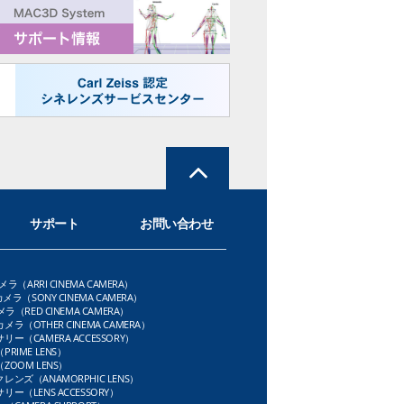
サポート
お問い合わせ
メラ（ARRI CINEMA CAMERA）
メラ（SONY CINEMA CAMERA）
ラ（RED CINEMA CAMERA）
ラ（OTHER CINEMA CAMERA）
ー（CAMERA ACCESSORY）
RIME LENS）
OOM LENS）
ンズ（ANAMORPHIC LENS）
ー（LENS ACCESSORY）