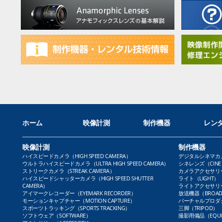
ホーム
映像計測
制作機器
レン
映像計測
制作機器
ハイスピードカメラ（HIGH SPEED CAMERA）
デジタルシネマカメラ（
ウルトラハイスピードカメラ（ULTRA HIGH SPEED CAMERA）
シネレンズ（CINE 
ストリークカメラ（STREAK CAMERA）
カメラアクセサリー（
ハイスピードシャッターカメラ（HIGH SPEED SHUTTER
ライト（LIGHT）
CAMERA）
ライトアクセサリー（L
アイマークレコーダー（EYEMARK RECORDER）
放送機器（BROADC
モーションキャプチャー（MOTION CAPTURE）
バーチャルプロダクト
スポーツトラッキング（SPORTS TRACKING）
三脚（TRIPOD）
ソフトウェア（SOFTWARE）
撮影用備品（EQUI