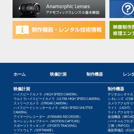
ホーム
映像計測
制作機器
レン
映像計測
制作機器
ハイスピードカメラ（HIGH SPEED CAMERA）
デジタルシネマカメラ（
ウルトラハイスピードカメラ（ULTRA HIGH SPEED CAMERA）
シネレンズ（CINE 
ストリークカメラ（STREAK CAMERA）
カメラアクセサリー（
ハイスピードシャッターカメラ（HIGH SPEED SHUTTER
ライト（LIGHT）
CAMERA）
ライトアクセサリー（L
アイマークレコーダー（EYEMARK RECORDER）
放送機器（BROADC
モーションキャプチャー（MOTION CAPTURE）
バーチャルプロダクト
スポーツトラッキング（SPORTS TRACKING）
三脚（TRIPOD）
ソフトウェア（SOFTWARE）
撮影用備品（EQUI