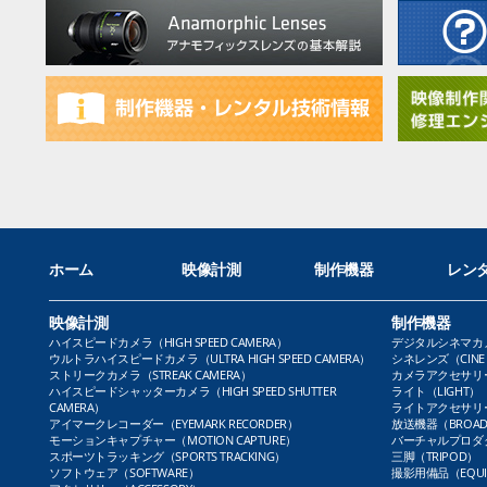
ホーム
映像計測
制作機器
レン
映像計測
制作機器
ハイスピードカメラ（HIGH SPEED CAMERA）
デジタルシネマカメラ（
ウルトラハイスピードカメラ（ULTRA HIGH SPEED CAMERA）
シネレンズ（CINE 
ストリークカメラ（STREAK CAMERA）
カメラアクセサリー（
ハイスピードシャッターカメラ（HIGH SPEED SHUTTER
ライト（LIGHT）
CAMERA）
ライトアクセサリー（L
アイマークレコーダー（EYEMARK RECORDER）
放送機器（BROADC
モーションキャプチャー（MOTION CAPTURE）
バーチャルプロダクト
スポーツトラッキング（SPORTS TRACKING）
三脚（TRIPOD）
ソフトウェア（SOFTWARE）
撮影用備品（EQUI