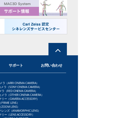
サポート
お問い合わせ
メラ（ARRI CINEMA CAMERA）
メラ（SONY CINEMA CAMERA）
ラ（RED CINEMA CAMERA）
ラ（OTHER CINEMA CAMERA）
ー（CAMERA ACCESSORY）
RIME LENS）
OOM LENS）
ンズ（ANAMORPHIC LENS）
ー（LENS ACCESSORY）