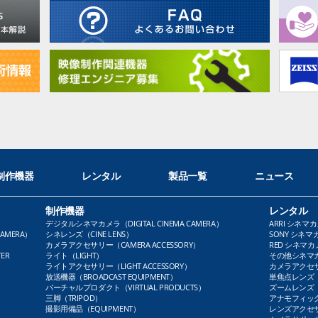
制作機器
レンタル
製品一覧
ニュース
制作機器
レンタル
デジタルシネマカメラ（DIGITAL CINEMA CAMERA）
ARRI シネマカ
AMERA）
シネレンズ（CINE LENS）
SONY シネマカ
カメラアクセサリー（CAMERA ACCESSORY）
RED シネマカメ
ER
ライト（LIGHT）
その他シネマカメ
ライトアクセサリー（LIGHT ACCESSORY）
カメラアクセサリ
放送機器（BROADCAST EQUIPMENT）
単焦点レンズ（P
バーチャルプロダクト（VIRTUAL PRODUCTS）
ズームレンズ（Z
三脚（TRIPOD）
アナモフィックレ
撮影用備品（EQUIPMENT）
レンズアクセサリ