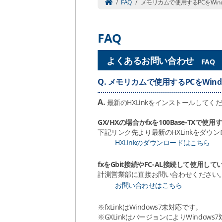
/
FAQ
/
メモリカムで使用するPCをWi
FAQ
よくあるお問い合わせ
FAQ
Q.
メモリカムで使用するPCをWin
A.
最新のHXLinkをインストールしてく
GX/HXの場合かfxを100Base-TXで使
下記リンク先より最新のHXLinkをダウ
HXLinkのダウンロードはこちら
fxをGbit接続やFC-AL接続して使用し
計測営業部に直接お問い合わせください
お問い合わせはこちら
※fxLinkはWindows7未対応です。
※GXLinkはバージョンによりWindow