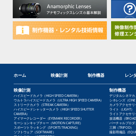
ホーム
映像計測
制作機器
レン
映像計測
制作機器
ハイスピードカメラ（HIGH SPEED CAMERA）
デジタルシネマカメラ（
ウルトラハイスピードカメラ（ULTRA HIGH SPEED CAMERA）
シネレンズ（CINE 
ストリークカメラ（STREAK CAMERA）
カメラアクセサリー（
ハイスピードシャッターカメラ（HIGH SPEED SHUTTER
ライト（LIGHT）
CAMERA）
ライトアクセサリー（L
アイマークレコーダー（EYEMARK RECORDER）
放送機器（BROADC
モーションキャプチャー（MOTION CAPTURE）
バーチャルプロダクト
スポーツトラッキング（SPORTS TRACKING）
三脚（TRIPOD）
ソフトウェア（SOFTWARE）
撮影用備品（EQUI