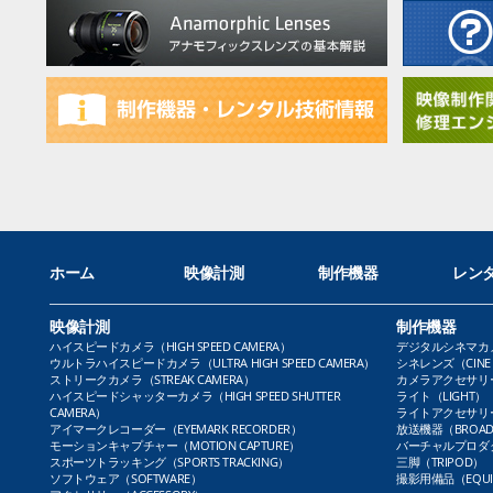
ホーム
映像計測
制作機器
レン
映像計測
制作機器
ハイスピードカメラ（HIGH SPEED CAMERA）
デジタルシネマカメラ（
ウルトラハイスピードカメラ（ULTRA HIGH SPEED CAMERA）
シネレンズ（CINE 
ストリークカメラ（STREAK CAMERA）
カメラアクセサリー（
ハイスピードシャッターカメラ（HIGH SPEED SHUTTER
ライト（LIGHT）
CAMERA）
ライトアクセサリー（L
アイマークレコーダー（EYEMARK RECORDER）
放送機器（BROADC
モーションキャプチャー（MOTION CAPTURE）
バーチャルプロダクト
スポーツトラッキング（SPORTS TRACKING）
三脚（TRIPOD）
ソフトウェア（SOFTWARE）
撮影用備品（EQUI