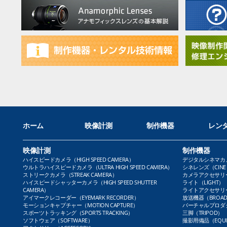
ホーム
映像計測
制作機器
レン
映像計測
制作機器
ハイスピードカメラ（HIGH SPEED CAMERA）
デジタルシネマカメラ（
ウルトラハイスピードカメラ（ULTRA HIGH SPEED CAMERA）
シネレンズ（CINE 
ストリークカメラ（STREAK CAMERA）
カメラアクセサリー（
ハイスピードシャッターカメラ（HIGH SPEED SHUTTER
ライト（LIGHT）
CAMERA）
ライトアクセサリー（L
アイマークレコーダー（EYEMARK RECORDER）
放送機器（BROADC
モーションキャプチャー（MOTION CAPTURE）
バーチャルプロダクト
スポーツトラッキング（SPORTS TRACKING）
三脚（TRIPOD）
ソフトウェア（SOFTWARE）
撮影用備品（EQUI