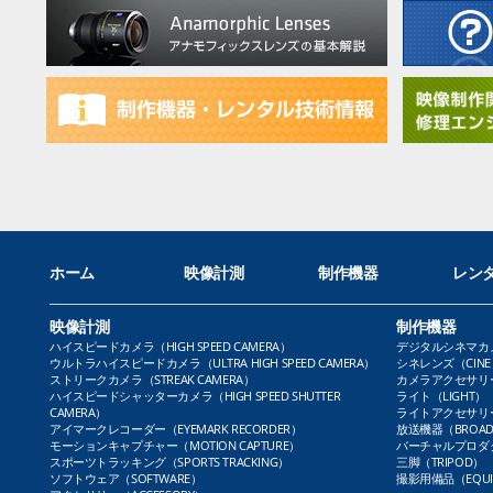
ホーム
映像計測
制作機器
レン
映像計測
制作機器
ハイスピードカメラ（HIGH SPEED CAMERA）
デジタルシネマカメラ（
ウルトラハイスピードカメラ（ULTRA HIGH SPEED CAMERA）
シネレンズ（CINE 
ストリークカメラ（STREAK CAMERA）
カメラアクセサリー（
ハイスピードシャッターカメラ（HIGH SPEED SHUTTER
ライト（LIGHT）
CAMERA）
ライトアクセサリー（L
アイマークレコーダー（EYEMARK RECORDER）
放送機器（BROADC
モーションキャプチャー（MOTION CAPTURE）
バーチャルプロダクト
スポーツトラッキング（SPORTS TRACKING）
三脚（TRIPOD）
ソフトウェア（SOFTWARE）
撮影用備品（EQUI