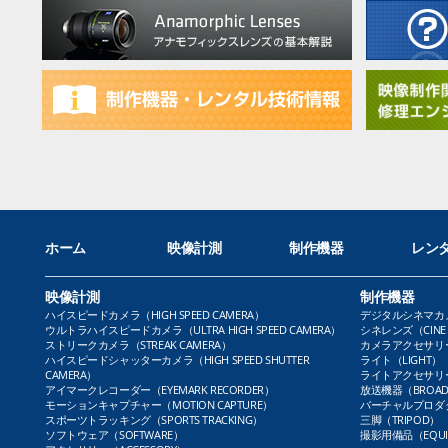
ホーム
映像計測
制作機器
レン
映像計測
制作機器
ハイスピードカメラ（HIGH SPEED CAMERA）
デジタルシネマカメラ（
ウルトラハイスピードカメラ（ULTRA HIGH SPEED CAMERA）
シネレンズ（CINE 
ストリークカメラ（STREAK CAMERA）
カメラアクセサリー（
ハイスピードシャッターカメラ（HIGH SPEED SHUTTER
ライト（LIGHT）
CAMERA）
ライトアクセサリー（L
アイマークレコーダー（EYEMARK RECORDER）
放送機器（BROADC
モーションキャプチャー（MOTION CAPTURE）
バーチャルプロダクト
スポーツトラッキング（SPORTS TRACKING）
三脚（TRIPOD）
ソフトウェア（SOFTWARE）
撮影用備品（EQUI