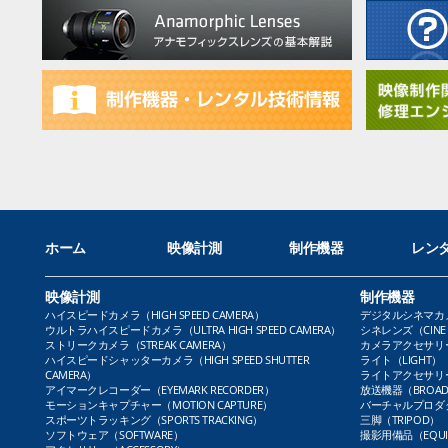
ホーム
映像計測
制作機器
レン
映像計測
制作機器
ハイスピードカメラ（HIGH SPEED CAMERA）
デジタルシネマカメラ（
ウルトラハイスピードカメラ（ULTRA HIGH SPEED CAMERA）
シネレンズ（CINE 
ストリークカメラ（STREAK CAMERA）
カメラアクセサリー（
ハイスピードシャッターカメラ（HIGH SPEED SHUTTER
ライト（LIGHT）
CAMERA）
ライトアクセサリー（L
アイマークレコーダー（EYEMARK RECORDER）
放送機器（BROADC
モーションキャプチャー（MOTION CAPTURE）
バーチャルプロダクト
スポーツトラッキング（SPORTS TRACKING）
三脚（TRIPOD）
ソフトウェア（SOFTWARE）
撮影用備品（EQUI