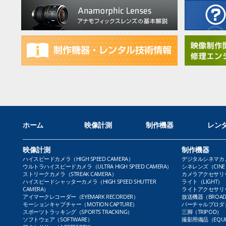
ホーム
映像計測
制作機器
レン
映像計測
制作機器
ハイスピードカメラ（HIGH SPEED CAMERA）
デジタルシネマカメラ（
ウルトラハイスピードカメラ（ULTRA HIGH SPEED CAMERA）
シネレンズ（CINE 
ストリークカメラ（STREAK CAMERA）
カメラアクセサリー（
ハイスピードシャッターカメラ（HIGH SPEED SHUTTER
ライト（LIGHT）
CAMERA）
ライトアクセサリー（L
アイマークレコーダー（EYEMARK RECORDER）
放送機器（BROADC
モーションキャプチャー（MOTION CAPTURE）
バーチャルプロダクト
スポーツトラッキング（SPORTS TRACKING）
三脚（TRIPOD）
ソフトウェア（SOFTWARE）
撮影用備品（EQUI