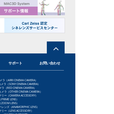
サポート
お問い合わせ
メラ（ARRI CINEMA CAMERA）
メラ（SONY CINEMA CAMERA）
ラ（RED CINEMA CAMERA）
ラ（OTHER CINEMA CAMERA）
ー（CAMERA ACCESSORY）
RIME LENS）
OOM LENS）
ンズ（ANAMORPHIC LENS）
ー（LENS ACCESSORY）