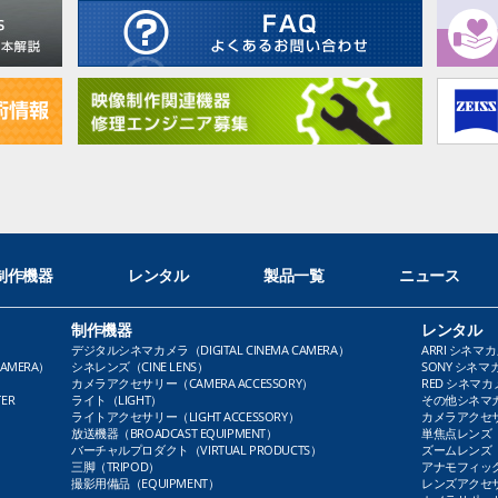
制作機器
レンタル
製品一覧
ニュース
制作機器
レンタル
デジタルシネマカメラ（DIGITAL CINEMA CAMERA）
ARRI シネマカ
AMERA）
シネレンズ（CINE LENS）
SONY シネマカ
カメラアクセサリー（CAMERA ACCESSORY）
RED シネマカメ
ER
ライト（LIGHT）
その他シネマカメ
ライトアクセサリー（LIGHT ACCESSORY）
カメラアクセサリ
放送機器（BROADCAST EQUIPMENT）
単焦点レンズ（P
バーチャルプロダクト（VIRTUAL PRODUCTS）
ズームレンズ（Z
三脚（TRIPOD）
アナモフィックレ
撮影用備品（EQUIPMENT）
レンズアクセサリ