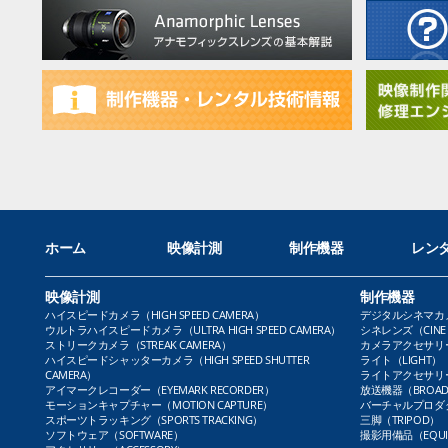
ホーム
映像計測
制作機器
レン
映像計測
制作機器
ハイスピードカメラ（HIGH SPEED CAMERA）
デジタルシネマカメラ（
ウルトラハイスピードカメラ（ULTRA HIGH SPEED CAMERA）
シネレンズ（CINE 
ストリークカメラ（STREAK CAMERA）
カメラアクセサリー（
ハイスピードシャッターカメラ（HIGH SPEED SHUTTER
ライト（LIGHT）
CAMERA）
ライトアクセサリー（L
アイマークレコーダー（EYEMARK RECORDER）
放送機器（BROADC
モーションキャプチャー（MOTION CAPTURE）
バーチャルプロダクト
スポーツトラッキング（SPORTS TRACKING）
三脚（TRIPOD）
ソフトウェア（SOFTWARE）
撮影用備品（EQUI