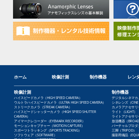
ホーム
映像計測
制作機器
レン
映像計測
制作機器
ハイスピードカメラ（HIGH SPEED CAMERA）
デジタルシネマカメラ（
ウルトラハイスピードカメラ（ULTRA HIGH SPEED CAMERA）
シネレンズ（CINE 
ストリークカメラ（STREAK CAMERA）
カメラアクセサリー（
ハイスピードシャッターカメラ（HIGH SPEED SHUTTER
ライト（LIGHT）
CAMERA）
ライトアクセサリー（L
アイマークレコーダー（EYEMARK RECORDER）
放送機器（BROADC
モーションキャプチャー（MOTION CAPTURE）
バーチャルプロダクト
スポーツトラッキング（SPORTS TRACKING）
三脚（TRIPOD）
ソフトウェア（SOFTWARE）
撮影用備品（EQUI