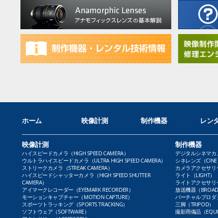
ホーム
映像計測
制作機器
レン
映像計測
制作機器
ハイスピードカメラ（HIGH SPEED CAMERA）
デジタルシネマカメラ（
ウルトラハイスピードカメラ（ULTRA HIGH SPEED CAMERA）
シネレンズ（CINE 
ストリークカメラ（STREAK CAMERA）
カメラアクセサリー（
ハイスピードシャッターカメラ（HIGH SPEED SHUTTER
ライト（LIGHT）
CAMERA）
ライトアクセサリー（L
アイマークレコーダー（EYEMARK RECORDER）
放送機器（BROADC
モーションキャプチャー（MOTION CAPTURE）
バーチャルプロダクト
スポーツトラッキング（SPORTS TRACKING）
三脚（TRIPOD）
ソフトウェア（SOFTWARE）
撮影用備品（EQUI