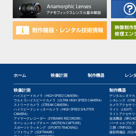
ホーム
映像計測
制作機器
レン
映像計測
制作機器
ハイスピードカメラ（HIGH SPEED CAMERA）
デジタルシネマカメラ（
ウルトラハイスピードカメラ（ULTRA HIGH SPEED CAMERA）
シネレンズ（CINE 
ストリークカメラ（STREAK CAMERA）
カメラアクセサリー（
ハイスピードシャッターカメラ（HIGH SPEED SHUTTER
ライト（LIGHT）
CAMERA）
ライトアクセサリー（L
アイマークレコーダー（EYEMARK RECORDER）
放送機器（BROADC
モーションキャプチャー（MOTION CAPTURE）
バーチャルプロダクト
スポーツトラッキング（SPORTS TRACKING）
三脚（TRIPOD）
ソフトウェア（SOFTWARE）
撮影用備品（EQUI